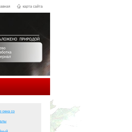
лавная
карта сайта
 окна со
иалы
ойный