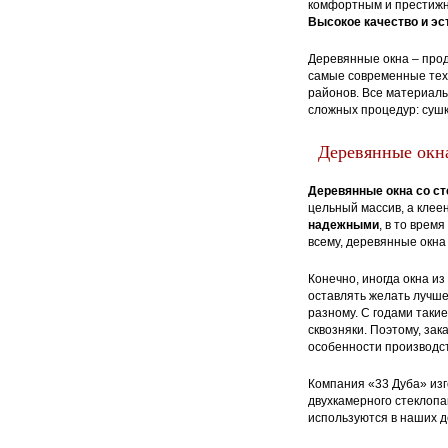
комфортным и престижны
Высокое качество и эс
Деревянные окна – прод
самые современные техн
районов. Все материалы
сложных процедур: сушк
Деревянные окн
Деревянные окна со ст
цельный массив, а клее
надежными
, в то врем
всему, деревянные окна
Конечно, иногда окна из
оставлять желать лучше
разному. С годами таки
сквозняки. Поэтому, за
особенности производст
Компания «33 Дуба» из
двухкамерного стеклопа
используются в наших д