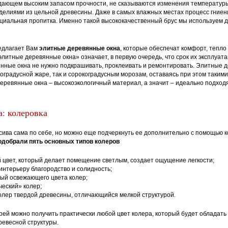
дающем высоким запасом прочности, не сказываются изменения температуры
делиями из цельной древесины. Даже в самых влажных местах процесс гниен
циальная пропитка. Именно такой высококачественный брус мы используем 
едлагает Вам
элитные деревянные окна
, которые обеспечат комфорт, тепло
литные деревянные окна» означает, в первую очередь, что срок их эксплуата
янные окна не нужно подкрашивать, проклеивать и ремонтировать. Элитные 
коградусной жаре, так и сорокоградусным морозам, оставаясь при этом таким
деревянные окна – высокоэкологичный материал, а значит – идеально подходя
: колеровка
сива сама по себе, но можно еще подчеркнуть ее дополнительно с помощью 
одобрали пять основных типов колеров
 цвет, который делает помещение светлым, создает ощущение легкости;
 интерьеру благородство и солидность;
тый освежающего цвета колер;
ческий» колер;
колер твердой древесины, отличающийся мелкой структурой.
ей можно получить практически любой цвет колера, который будет обладат
ревесной структуры.