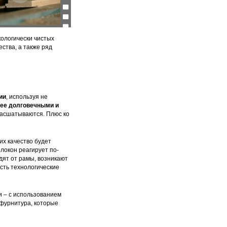
кологически чистых
ства, а также ряд
ии
, используя не
лее долговечными и
расшатываются. Плюс ко
их качество будет
локон реагирует по-
дят от рамы, возникают
есть технологические
и – с использованием
 фурнитура, которые