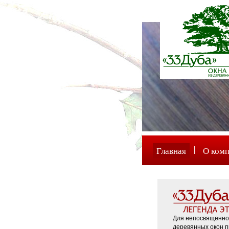
|
Главная
О ком
Для непосвященног
деревянных окон пр