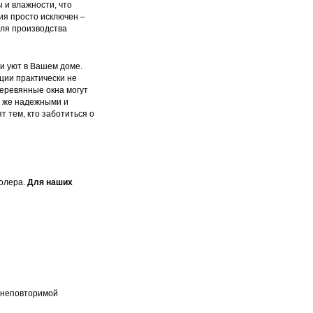
 и влажности, что
ия просто исключен –
для производства
 и уют в Вашем доме.
ции практически не
деревянные окна могут
и же надежными и
т тем, кто заботиться о
колера.
Для наших
ь неповторимой