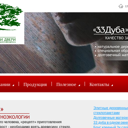
г
|
|
|
пании
Продукция
Полезное
Контакты
Элитные деревянные
стеклопакетами
Долговечные матер
о человека, «рецепт» приготовления
33 дуба в одном окне
ост - необходимо взять древесину, стекло,
Брус клееный 3х сл