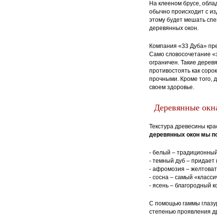
На клееном брусе, обла
обычно происходит с из
этому будет мешать спе
деревянных окон.
Компания «33 Дуба» пр
Само словосочетание «э
ограничен. Такие дерев
противостоять как соро
прочными. Кроме того, 
своем здоровье.
Деревянные окна
Текстура древесины кра
деревянных окон мы п
- белый – традиционный
- темный дуб – придает
- афромозия – желтова
- сосна – самый «класси
- ясень – благородный 
С помощью гаммы глазур
степенью проявления д