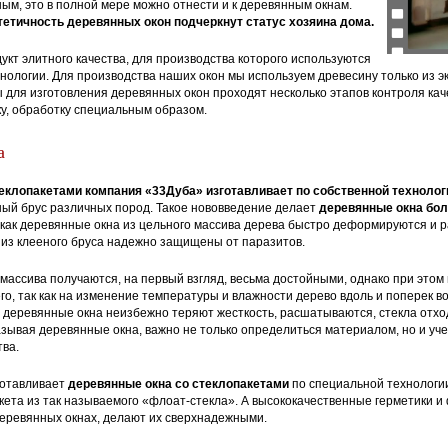
м, это в полной мере можно отнести и к деревянным окнам.
тетичность деревянных окон подчеркнут статус хозяина дома.
укт элитного качества, для производства которого используются
ологии. Для производства наших окон мы используем древесину только из э
 для изготовления деревянных окон проходят несколько этапов контроля каче
у, обработку специальным образом.
а
еклопакетами компания «33Дуба» изготавливает по собственной технолог
ный брус различных пород. Такое нововведение делает
деревянные окна бо
я как деревянные окна из цельного массива дерева быстро деформируются и 
 из клееного бруса надежно защищены от паразитов.
 массива получаются, на первый взгляд, весьма достойными, однако при этом 
го, так как на изменение температуры и влажности дерево вдоль и поперек во
е деревянные окна неизбежно теряют жесткость, расшатываются, стекла отхо
казывая деревянные окна, важно не только определиться материалом, но и уч
ва.
готавливает
деревянные окна со стеклопакетами
по специальной технологи
кета из так называемого «флоат-стекла». А высококачественные герметики и
еревянных окнах, делают их сверхнадежными.