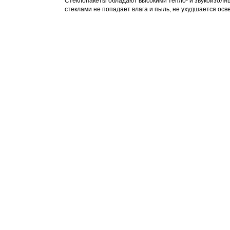
Стеклопакеты обладают высокими тепло- и звукоизоля
стеклами не попадает влага и пыль, не ухудшается ос