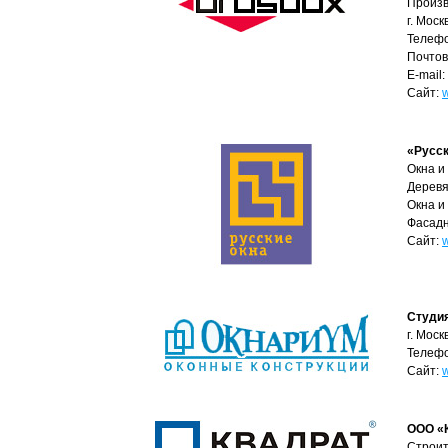
Произв
г. Моск
Телефо
Почтов
E-mail:
Сайт:
«Русск
Окна и
Деревя
Окна и
Фасадн
Сайт:
Студи
г. Мос
Телефо
Сайт:
ООО «
Cтроит