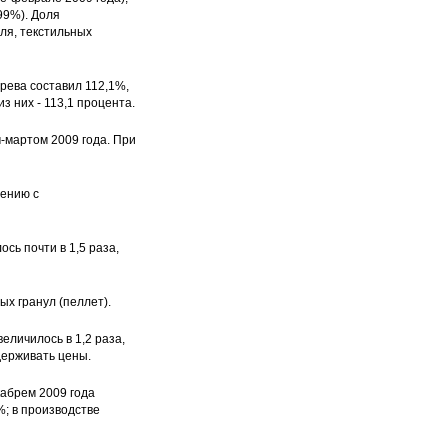
99%). Доля
ля, текстильных
рева составил 112,1%,
з них - 113,1 процента.
-мартом 2009 года. При
нению с
сь почти в 1,5 раза,
х гранул (пеллет).
еличилось в 1,2 раза,
держивать цены.
абрем 2009 года
%; в производстве