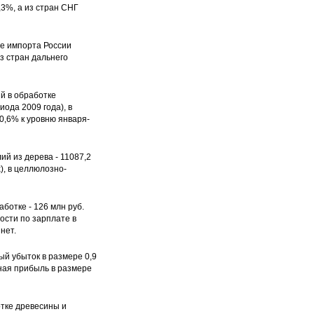
,3%, а из стран СНГ
е импорта России
з стран дальнего
й в обработке
иода 2009 года), в
00,6% к уровню января-
й из дерева - 11087,2
), в целлюлозно-
ботке - 126 млн руб.
ости по зарплате в
нет.
ый убыток в размере 0,9
ная прибыль в размере
отке древесины и