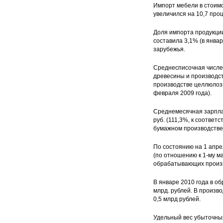
Импорт мебели в стоимос
увеличился на 10,7 про
Доля импорта продукци
составила 3,1% (в янва
зарубежья.
Среднесписочная числен
древесины и производств
производстве целлюлозы,
февраля 2009 года).
Среднемесячная зарплат
руб. (111,3%, к соотве
бумажном производстве -
По состоянию на 1 апре
(по отношению к 1-му ма
обрабатывающих произв
В январе 2010 года в о
млрд. рублей. В произв
0,5 млрд рублей.
Удельный вес убыточных