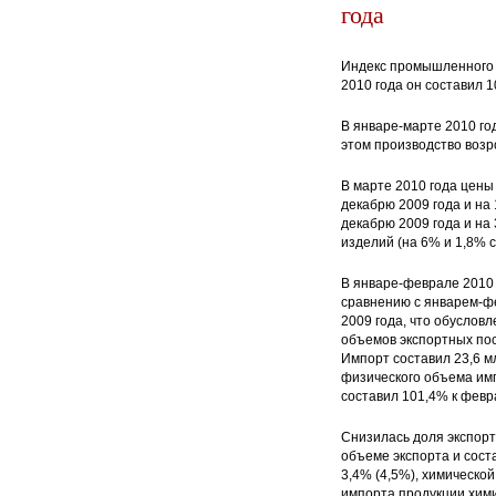
года
Индекс промышленного п
2010 года он составил 1
В январе-марте 2010 го
этом производство воз
В марте 2010 года цен
декабрю 2009 года и на 
декабрю 2009 года и на
изделий (на 6% и 1,8% 
В январе-феврале 2010 
сравнению с январем-фе
2009 года, что обуслов
объемов экспортных пос
Импорт составил 23,6 мл
физического объема имп
составил 101,4% к февр
Снизилась доля экспор
объеме экспорта и сост
3,4% (4,5%), химической
импорта продукции хими