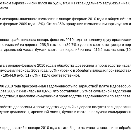
тном выражении снизился на 5,2%, в т.ч. из стран дальнего зарубежья - на 8
цента.
и лесопромышленного комплекса в январе-феврале 2010 года в общем объем
ре-феврале 2009 года - 3%). Около 85% продукции комплекса импортируется и
ность работников за январь-февраль 2010 года по полному кругу организаци
е изделий из дерева - 258,5 тыс. чел. (89,7% к уровню соответствующего пер
 древесной массы, бумаги, картона и изделий из них - 116,2 тыс. человек (1
а в январе-феврале 2010 года в обработке древесины и производстве издели
тствующему периоду 2009 года; 56% к уровню в обрабатывающих производствах
 18544,9 руб. (117,6% и 111% соответственно).
ля 2010 года просроченная задолженность по заработной плате в деревообра
рта 2009 г. снизилась на 0,6%), что составляет 5,9% от суммарной задолженн
одствах, в целлюлозно-бумажном производстве задолженности по зарплате 
бработке древесины и производство изделий из дерева получен сальдированн
одстве целлюлозы, древесной массы, бумаги и картона получена сальдирован
 предприятий в январе 2010 года от их общего количества составил в обраб