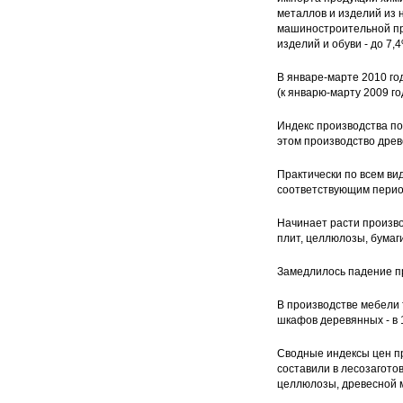
металлов и изделий из 
машиностроительной про
изделий и обуви - до 7,4
В январе-марте 2010 го
(к январю-марту 2009 го
Индекс производства по
этом производство древ
Практически по всем ви
соответствующим перио
Начинает расти произво
плит, целлюлозы, бумаги
Замедлилось падение пр
В производстве мебели 
шкафов деревянных - в 
Сводные индексы цен п
составили в лесозагото
целлюлозы, древесной ма