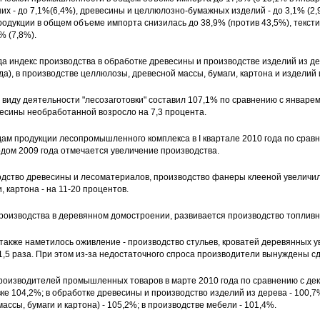
них - до 7,1%(6,4%), древесины и целлюлозно-бумажных изделий - до 3,1% (2,
дукции в общем объеме импорта снизилась до 38,9% (против 43,5%), тексти
% (7,8%).
да индекс производства в обработке древесины и производстве изделий из де
да), в производстве целлюлозы, древесной массы, бумаги, картона и изделий и
 виду деятельности "лесозаготовки" составил 107,1% по сравнению с январем
есины необработанной возросло на 7,3 процента.
дам продукции лесопромышленного комплекса в I квартале 2010 года по срав
дом 2009 года отмечается увеличение производства.
дство древесины и лесоматериалов, производство фанеры клееной увеличило
, картона - на 11-20 процентов.
оизводства в деревянном домостроении, развивается производство топливны
также наметилось оживление - производство стульев, кроватей деревянных ув
1,5 раза. При этом из-за недостаточного спроса производители вынуждены с
роизводителей промышленных товаров в марте 2010 года по сравнению с дек
вке 104,2%; в обработке древесины и производство изделий из дерева - 100,7
ссы, бумаги и картона) - 105,2%; в производстве мебели - 101,4%.