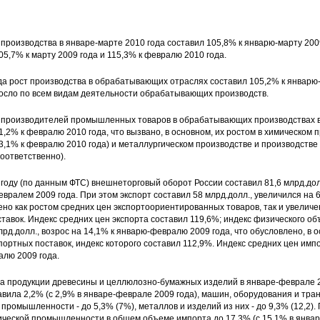
роизводства в январе-марте 2010 года составил 105,8% к январю-марту 2009
05,7% к марту 2009 года и 115,3% к февралю 2010 года.
да рост производства в обрабатывающих отраслях составил 105,2% к январю-
росло по всем видам деятельности обрабатывающих производств.
ы производителей промышленных товаров в обрабатывающих производствах в
1,2% к февралю 2010 года, что вызвано, в основном, их ростом в химическом 
 3,1% к февралю 2010 года) и металлургическом производстве и производстве
соответственно).
году (по данным ФТС) внешнеторговый оборот России составил 81,6 млрд.долл
вралем 2009 года. При этом экспорт составил 58 млрд.долл., увеличился на
лено как ростом средних цен экспортоориентированных товаров, так и увелич
тавок. Индекс средних цен экспорта составил 119,6%; индекс физического об
рд.долл., возрос на 14,1% к январю-февралю 2009 года, что обусловлено, в 
ортных поставок, индекс которого составил 112,9%. Индекс средних цен им
алю 2009 года.
та продукции древесины и целлюлозно-бумажных изделий в январе-феврале 
авила 2,2% (с 2,9% в январе-феврале 2009 года), машин, оборудования и тран
 промышленности - до 5,3% (7%), металлов и изделий из них - до 9,3% (12,2).
ческой промышленности в общем объеме импорта до 17,3% (с 15,1% в январ