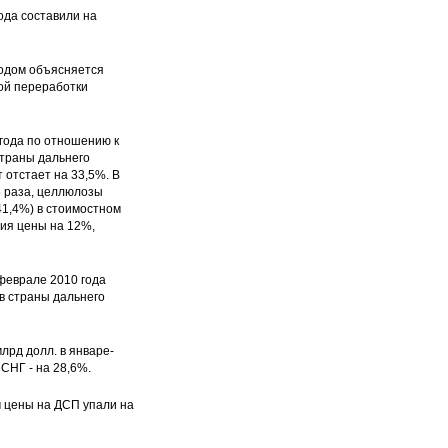
ода составили на
годом объясняется
ой переработки
года по отношению к
 страны дальнего
 отстает на 33,5%. В
5 раза, целлюлозы
 41,4%) в стоимостном
ния цены на 12%,
феврале 2010 года
 в страны дальнего
лрд долл. в январе-
 СНГ - на 28,6%.
м цены на ДСП упали на