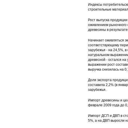
Индексы потребительски
строительные материалы
Рост выпуска продукции
оживлением рыночного 
древесины в результате
Начинает оживляться э
соответствующему период
зарубежья - на 24,5%, в
натуральном выражении 
древесной - остался на 
выражении рост состави
выручка снизилась на 0
Доля экспорта продукц
составила 2,2% (в янва
зарубежья.
Импорт древесины и цел
феврале 2009 года до 0,
Импорт ДСП и ДВП в сто
5%, а на ДВП выросли н