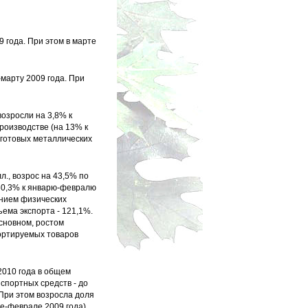
 года. При этом в марте
марту 2009 года. При
озросли на 3,8% к
производстве (на 13% к
 готовых металлических
., возрос на 43,5% по
 60,3% к январю-февралю
ением физических
ъема экспорта - 121,1%.
основном, ростом
портируемых товаров
2010 года в общем
спортных средств - до
 При этом возросла доля
е-феврале 2009 года),