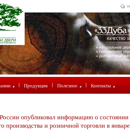
г
|
|
|
пании
Продукция
Полезное
Контакты
России опубликовал информацию о состоянии
 производства и розничной торговли в январе