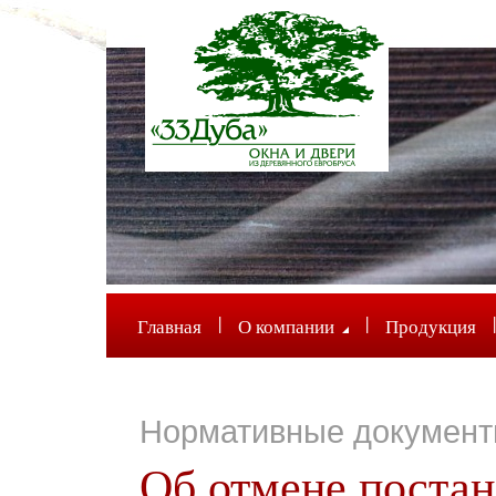
|
|
|
Главная
О компании
Продукция
Нормативные докумен
Об отмене поста